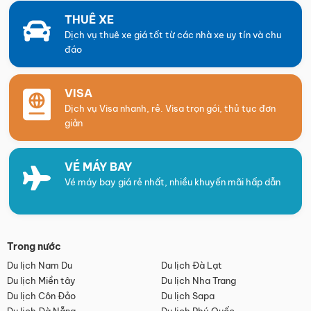
THUÊ XE
Dịch vụ thuê xe giá tốt từ các nhà xe uy tín và chu
đáo
VISA
Dịch vụ Visa nhanh, rẻ. Visa trọn gói, thủ tục đơn
giản
VÉ MÁY BAY
Vé máy bay giá rẻ nhất, nhiều khuyến mãi hấp dẫn
Trong nước
Du lịch Nam Du
Du lịch Đà Lạt
Du lịch Miền tây
Du lịch Nha Trang
Du lịch Côn Đảo
Du lịch Sapa