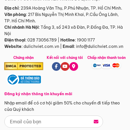
Địa chỉ
: 239A Hoàng Văn Thụ, P.Phú Nhuận, TP. Hồ Chí Minh.
Văn phòng
:
217 Bis Nguyễn Thị Minh Khai, P.Cầu Ông Lãnh,
TP. Hồ Chí Minh.
Chi nhánh Hà Nội
:
Tầng 3, số 243 xã Đàn, P.Đống Đa, TP. Hà
Nội
Điện thoại
:
028 73056789
|
Hotline
:
1900 1177
Website
:
dulichviet.com.vn
|
Email
:
info@dulichviet.com.vn
Chứng nhận
Kết nối với chúng tôi
Chấp nhận thanh toán
Đăng ký nhận thông tin khuyến mãi
Nhập email để có cơ hội giảm 50% cho chuyến đi tiếp theo
của Quý khách