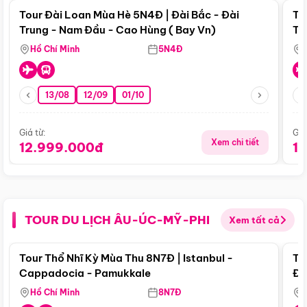
Tour Đài Loan Mùa Hè 5N4Đ | Đài Bắc - Đài
To
Trung - Nam Đầu - Cao Hùng ( Bay Vn)
Tr
Hồ Chí Minh
5N4Đ
13/08
12/09
01/10
Giá từ:
Giá
Xem chi tiết
12.999.000đ
1
TOUR DU LỊCH ÂU-ÚC-MỸ-PHI
Xem tất cả
Điểm nổi bật
Tour Thổ Nhĩ Kỳ Mùa Thu 8N7Đ | Istanbul -
To
Cappadocia - Pamukkale
Đế
Hồ Chí Minh
8N7Đ