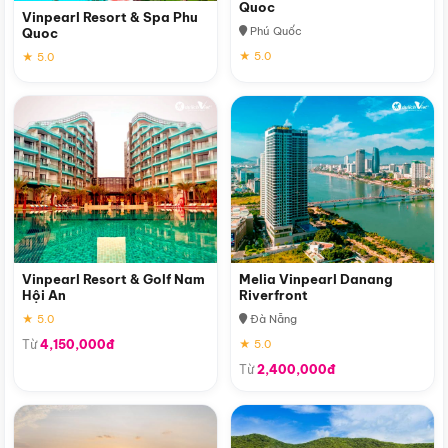
Quoc
Vinpearl Resort & Spa Phu
Phú Quốc
Quoc
★ 5.0
★ 5.0
Vinpearl Resort & Golf Nam
Melia Vinpearl Danang
Hội An
Riverfront
★ 5.0
Đà Nẵng
Từ
4,150,000đ
★ 5.0
Từ
2,400,000đ