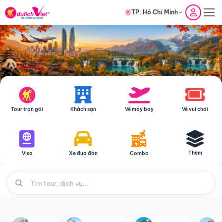
TP. Hồ Chí Minh
Tour trọn gói
Khách sạn
Vé máy bay
Vé vui chơi
Thêm
Visa
Xe đưa đón
Combo