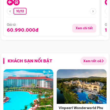
10/12
Giá từ:
Giá
Xem chi tiết
60.990.000đ
1
KHÁCH SẠN NỔI BẬT
Xem tất cả
Vinpearl Wonderworld Phu