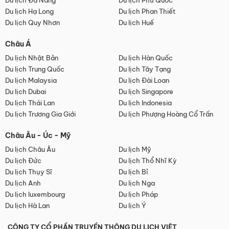
Du lịch Đà Nẵng
Du lịch Phú Quốc
Du lịch Hạ Long
Du lịch Phan Thiết
Du lịch Quy Nhơn
Du lịch Huế
Châu Á
Du lịch Nhật Bản
Du lịch Hàn Quốc
Du lịch Trung Quốc
Du lịch Tây Tạng
Du lịch Malaysia
Du lịch Đài Loan
Du lịch Dubai
Du lịch Singapore
Du lịch Thái Lan
Du lịch Indonesia
Du lịch Trương Gia Giới
Du lịch Phượng Hoàng Cổ Trấn
Châu Âu - Úc - Mỹ
Du lịch Châu Âu
Du lịch Mỹ
Du lịch Đức
Du lịch Thổ Nhĩ Kỳ
Du lịch Thụy Sĩ
Du lịch Bỉ
Du lịch Anh
Du lịch Nga
Du lịch luxembourg
Du lịch Pháp
Du lịch Hà Lan
Du lịch Ý
CÔNG TY CỔ PHẦN TRUYỀN THÔNG DU LỊCH VIỆT