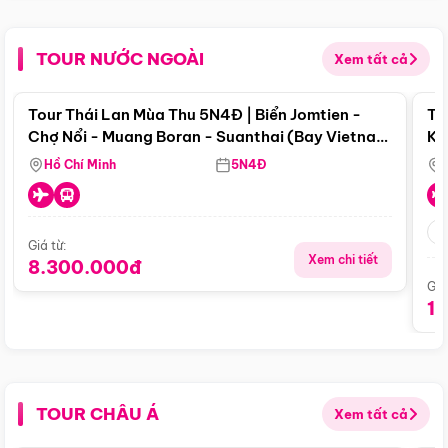
TOUR NƯỚC NGOÀI
Xem tất cả
Điểm nổi bật
Tour Thái Lan Mùa Thu 5N4Đ | Biển Jomtien -
To
Chợ Nổi - Muang Boran - Suanthai (Bay Vietnam
Ku
Airlines)
Si
Hồ Chí Minh
5N4Đ
Giá từ:
Xem chi tiết
8.300.000đ
Giá
1
TOUR CHÂU Á
Xem tất cả
Điểm nổi bật