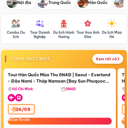
Nội địa
Trung Quốc
Hàn Quốc
N
Combo Du
Tour Doanh
Du lịch Hành
Tour Hoa Anh
Du lịch Mùa
D
lịch
Nghiệp
Hương
Đào
Hè
TOUR GIỜ CHÓT
Xem tất cả
Điểm nổi bật
Còn
18 ngày 13:58:29
Cò
Tour Hàn Quốc Mùa Thu 5N4Đ | Seoul - Everland
To
- Đảo Nami - Tháp Namsan (Bay Sun Phuquoc
Hò
Bay Sun Phuquoc Airways
Tặ
Airways)
Aq
Hồ Chí Minh
5N4Đ
26/08
‹
Còn 10 chỗ
Còn 10 chỗ
C
C