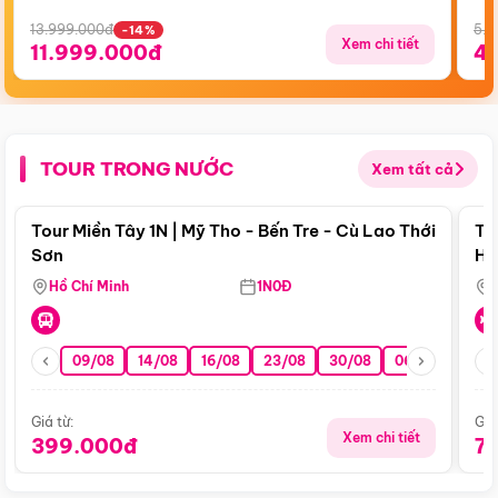
13.999.000đ
5.5
-14%
Xem chi tiết
11.999.000đ
4
TOUR TRONG NƯỚC
Xem tất cả
Điểm nổi bật
Tour Miền Tây 1N | Mỹ Tho - Bến Tre - Cù Lao Thới
To
Sơn
Hu
Hồ Chí Minh
1N0Đ
09/08
14/08
16/08
23/08
30/08
06/09
13/0
Giá từ:
Giá
Xem chi tiết
399.000đ
7