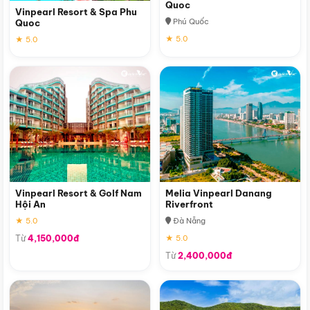
Quoc
Vinpearl Resort & Spa Phu
Phú Quốc
Quoc
★ 5.0
★ 5.0
Vinpearl Resort & Golf Nam
Melia Vinpearl Danang
Hội An
Riverfront
★ 5.0
Đà Nẵng
Từ
4,150,000đ
★ 5.0
Từ
2,400,000đ