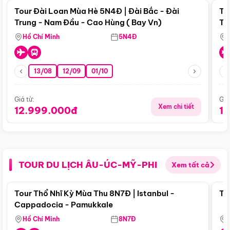
Tour Đài Loan Mùa Hè 5N4Đ | Đài Bắc - Đài
To
Trung - Nam Đầu - Cao Hùng ( Bay Vn)
Tr
Hồ Chí Minh
5N4Đ
13/08
12/09
01/10
Giá từ:
Giá
Xem chi tiết
12.999.000đ
1
TOUR DU LỊCH ÂU-ÚC-MỸ-PHI
Xem tất cả
Điểm nổi bật
Tour Thổ Nhĩ Kỳ Mùa Thu 8N7Đ | Istanbul -
To
Cappadocia - Pamukkale
Hồ Chí Minh
8N7Đ