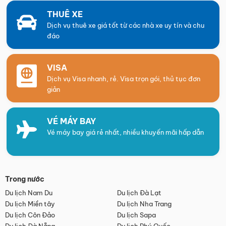
THUÊ XE
Dịch vụ thuê xe giá tốt từ các nhà xe uy tín và chu
đáo
VISA
Dịch vụ Visa nhanh, rẻ. Visa trọn gói, thủ tục đơn
giản
VÉ MÁY BAY
Vé máy bay giá rẻ nhất, nhiều khuyến mãi hấp dẫn
Trong nước
Du lịch Nam Du
Du lịch Đà Lạt
Du lịch Miền tây
Du lịch Nha Trang
Du lịch Côn Đảo
Du lịch Sapa