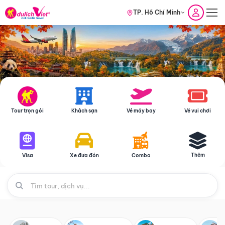
TP. Hồ Chí Minh
Tour trọn gói
Khách sạn
Vé máy bay
Vé vui chơi
Thêm
Visa
Xe đưa đón
Combo