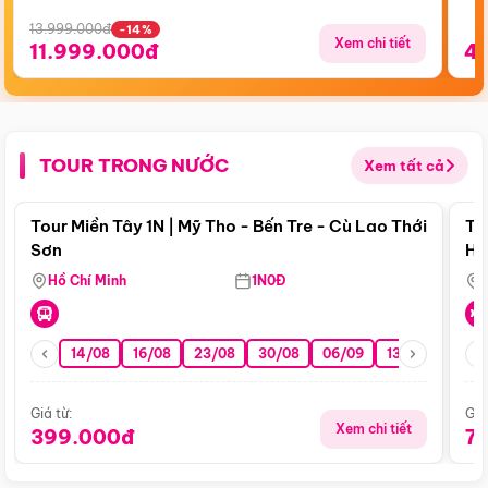
13.999.000đ
-14%
Xem chi tiết
11.999.000đ
4
TOUR TRONG NƯỚC
Xem tất cả
Điểm nổi bật
Tour Miền Tây 1N | Mỹ Tho - Bến Tre - Cù Lao Thới
To
Sơn
Hu
Hồ Chí Minh
1N0Đ
14/08
16/08
23/08
30/08
06/09
13/09
20/0
Giá từ:
Giá
Xem chi tiết
399.000đ
7