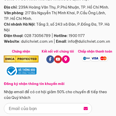
Địa chỉ
: 239A Hoàng Văn Thụ, P.Phú Nhuận, TP. Hồ Chí Minh.
Văn phòng
:
217 Bis Nguyễn Thị Minh Khai, P.Cầu Ông Lãnh,
TP. Hồ Chí Minh.
Chi nhánh Hà Nội
:
Tầng 3, số 243 xã Đàn, P.Đống Đa, TP. Hà
Nội
Điện thoại
:
028 73056789
|
Hotline
:
1900 1177
Website
:
dulichviet.com.vn
|
Email
:
info@dulichviet.com.vn
Chứng nhận
Kết nối với chúng tôi
Chấp nhận thanh toán
Đăng ký nhận thông tin khuyến mãi
Nhập email để có cơ hội giảm 50% cho chuyến đi tiếp theo
của Quý khách