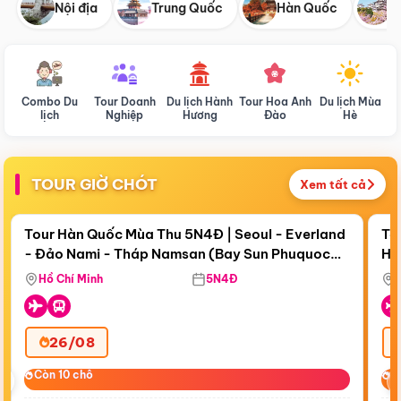
Nội địa
Trung Quốc
Hàn Quốc
N
Combo Du
Tour Doanh
Du lịch Hành
Tour Hoa Anh
Du lịch Mùa
D
lịch
Nghiệp
Hương
Đào
Hè
TOUR GIỜ CHÓT
Xem tất cả
Điểm nổi bật
Còn
19 ngày 04:58:02
Cò
Tour Hàn Quốc Mùa Thu 5N4Đ | Seoul - Everland
To
- Đảo Nami - Tháp Namsan (Bay Sun Phuquoc
Hò
Tặ
Airways)
Aq
Hồ Chí Minh
5N4Đ
26/08
‹
Còn 10 chỗ
Còn 10 chỗ
C
C