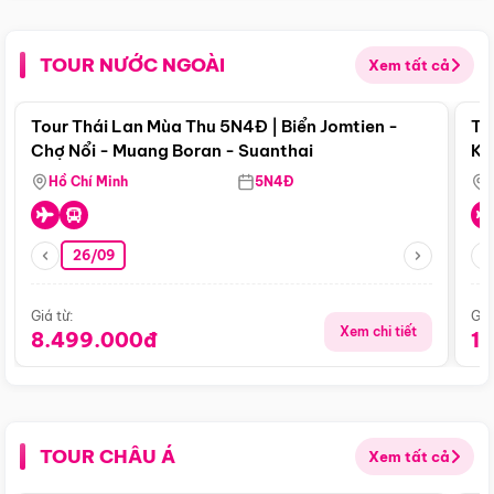
TOUR NƯỚC NGOÀI
Xem tất cả
Điểm nổi bật
Tour Thái Lan Mùa Thu 5N4Đ | Biển Jomtien -
To
Chợ Nổi - Muang Boran - Suanthai
Ku
Si
Hồ Chí Minh
5N4Đ
26/09
Giá từ:
Giá
Xem chi tiết
8.499.000đ
1
TOUR CHÂU Á
Xem tất cả
Điểm nổi bật