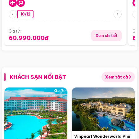
10/12
Giá từ:
Giá
Xem chi tiết
60.990.000đ
6
KHÁCH SẠN NỔI BẬT
Xem tất cả
Vinpearl Wonderworld Phu