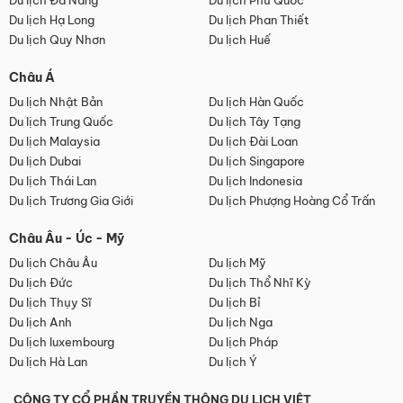
Du lịch Đà Nẵng
Du lịch Phú Quốc
Du lịch Hạ Long
Du lịch Phan Thiết
Du lịch Quy Nhơn
Du lịch Huế
Châu Á
Du lịch Nhật Bản
Du lịch Hàn Quốc
Du lịch Trung Quốc
Du lịch Tây Tạng
Du lịch Malaysia
Du lịch Đài Loan
Du lịch Dubai
Du lịch Singapore
Du lịch Thái Lan
Du lịch Indonesia
Du lịch Trương Gia Giới
Du lịch Phượng Hoàng Cổ Trấn
Châu Âu - Úc - Mỹ
Du lịch Châu Âu
Du lịch Mỹ
Du lịch Đức
Du lịch Thổ Nhĩ Kỳ
Du lịch Thụy Sĩ
Du lịch Bỉ
Du lịch Anh
Du lịch Nga
Du lịch luxembourg
Du lịch Pháp
Du lịch Hà Lan
Du lịch Ý
CÔNG TY CỔ PHẦN TRUYỀN THÔNG DU LỊCH VIỆT